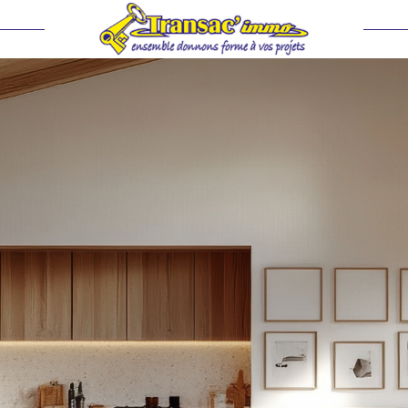
voir les
64
annonces
imer
BUDGET