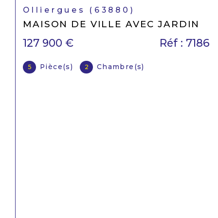
Saint-Dier-d'Auvergne (63520)
CHARMANTE MAISON DE BOURG
70 000 €
Réf : 7082
Pièce(s)
3