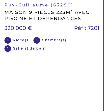
Peschadoires (63920)
À PESCHADOIRES, VILLA 9
PIÈCES AVEC TERRASSE, GARAGE
2 VOITURES ET TERRAIN.
346 500 €
Réf : 7173
Pièce(s)
Chambre(s)
9
6
Salle(s) de bain
1