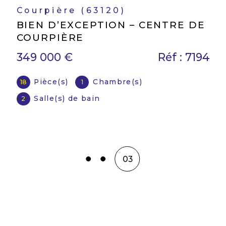
Salles (42440)
VILLA DE PLAIN-PIED
230 000 €
Réf : 7108
Pièce(s)
Chambre(s)
5
2
01