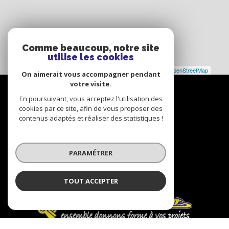
Comme beaucoup, notre site
utilise les cookies
Leaflet
|
©
Maps
|
© OpenStreetMap
Jawg
On aimerait vous accompagner pendant
votre visite.
Espace
PROPRIÉTAIRE
En poursuivant, vous acceptez l'utilisation des
cookies par ce site, afin de vous proposer des
Se connecter
contenus adaptés et réaliser des statistiques !
Nous
ADHÉRONS
PARAMÉTRER
TOUT ACCEPTER