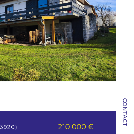
CONTACT
210 000 €
63920)