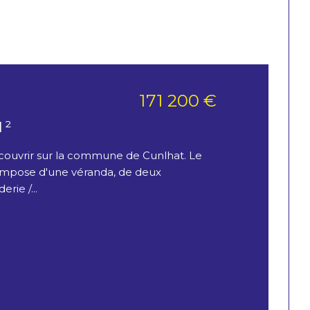
171 200 €
)
M²
couvrir sur la commune de Cunlhat. Le
ompose d'une véranda, de deux
rie /...