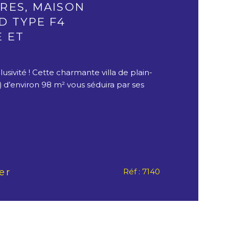
RES, MAISON
D TYPE F4
 ET
usivité ! Cette charmante villa de plain-
) d’environ 98 m² vous séduira par ses
er
Réf : 7140