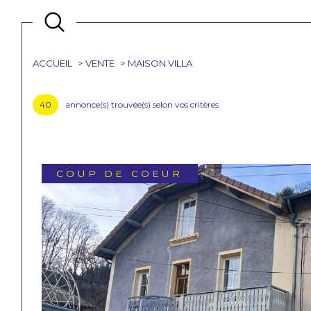
ACCUEIL
VENTE
MAISON VILLA
Acheter
Est
de l'ancien
40
annonce(s) trouvée(s) selon vos critères
3
TYPE DE BIEN
de l'ancien
Maison
Maison de village
COUP DE COEUR