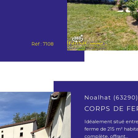
Réf : 7108
Noalhat (63290
CORPS DE F
Idéalement situé entre
ferme de 215 m² habita
complète, offrant...