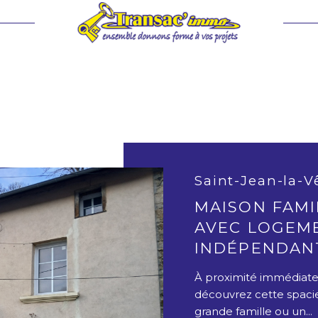
voir les
40
annonces
imer
BUDGET
Villa
Saint-Jean-la-V
MAISON FAMIL
AVEC LOGEM
INDÉPENDAN
À proximité immédiate
découvrez cette spaci
grande famille ou un...