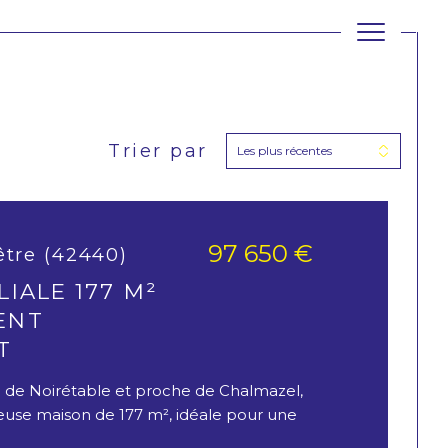
Trier par
Les plus récentes
filtrer
Réinitialiser les
filtres
97 650 €
être (42440)
IALE 177 M²
ENT
T
 de Noirétable et proche de Chalmazel,
euse maison de 177 m², idéale pour une