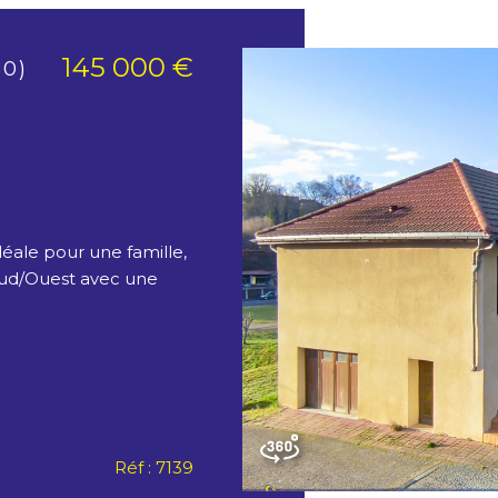
145 000 €
50)
éale pour une famille,
 Sud/Ouest avec une
Réf : 7139