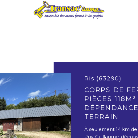
voir les
3
annonces
imer
1
LOCALISATION
BUDGET
Ris (63290)
CORPS DE FE
PIÈCES 118M²
DÉPENDANCE
TERRAIN
À seulement 14 km de 
Puy-Guillaume, découv