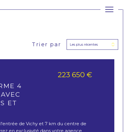
Trier par
Les plus récentes
filtrer
Réinitialiser les
filtres
223 650 €
RME 4
 AVEC
S ET
l'entrée de Vichy et 7 km du centre de
rez en exclusivité dans votre agence