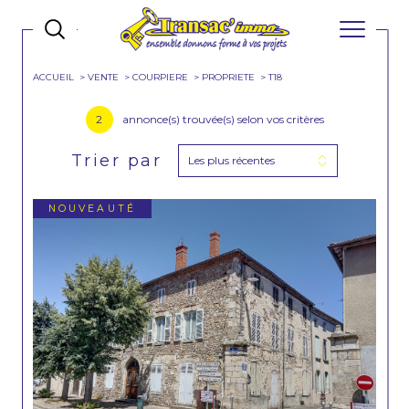
ACCUEIL
VENTE
COURPIERE
PROPRIETE
T18
2
annonce(s) trouvée(s) selon vos critères
Trier par
Les plus récentes
NOUVEAUTÉ