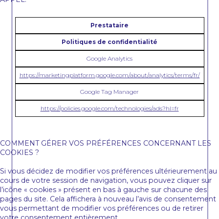
Prestataire
Politiques de confidentialité
Google Analytics
https://marketingplatform.google.com/about/analytics/terms/fr/
Google Tag Manager
https://policies.google.com/technologies/ads?hl=fr
COMMENT GÉRER VOS PRÉFÉRENCES CONCERNANT LES
COOKIES ?
Si vous décidez de modifier vos préférences ultérieurement au
cours de votre session de navigation, vous pouvez cliquer sur
l’icône « cookies » présent en bas à gauche sur chacune des
pages du site. Cela affichera à nouveau l’avis de consentement
vous permettant de modifier vos préférences ou de retirer
votre consentement entièrement.